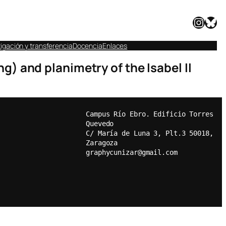
Instagram
Bluesky
igación y transferencia
Docencia
Enlaces
 and planimetry of the Isabel II
Campus Río Ebro. Edificio Torres 
Quevedo
C/ María de Luna 3, Plt.3 50018, 
Zaragoza
graphycunizar@gmail.com