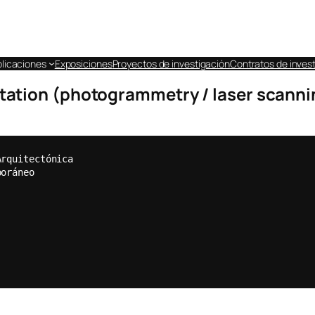
licaciones
Exposiciones
Proyectos de investigación
Contratos de invest
tion (photogrammetry / laser scanning)
Arquitectónica  
poráneo