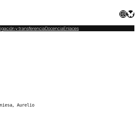
Instagram
Bluesky
igación y transferencia
Docencia
Enlaces
niesa, Aurelio