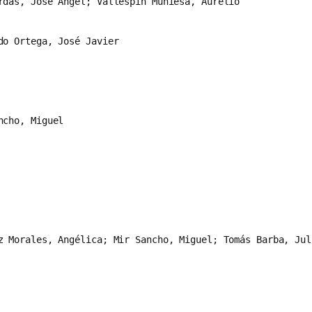
rdás, Jose Ángel; Vallespín Muniesa, Aurelio
do Ortega, José Javier
ncho, Miguel
z Morales, Angélica; Mir Sancho, Miguel; Tomás Barba, Jul