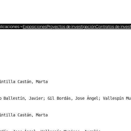
licaciones
Exposiciones
Proyectos de investigación
Contratos de invest
intilla Castán, Marta
o Ballestín, Javier; Gil Bordás, Jose Ángel; Vallespín Mu
intilla Castán, Marta