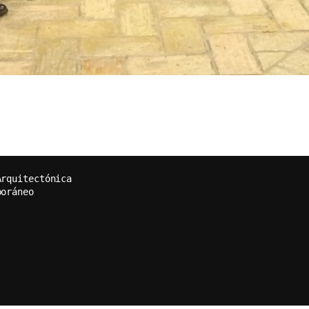
Arquitectónica  
poráneo