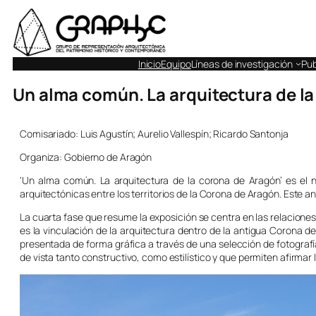
Inicio
Equipo
Líneas de investigación
Pub
Un alma común. La arquitectura de l
Comisariado: Luis Agustín; Aurelio Vallespín; Ricardo Santonja
Organiza: Gobierno de Aragón
‘Un alma común. La arquitectura de la corona de Aragón’ es el n
arquitectónicas entre los territorios de la Corona de Aragón. Este an
La cuarta fase que resume la exposición se centra en las relaciones 
es la vinculación de la arquitectura dentro de la antigua Corona de 
presentada de forma gráfica a través de una selección de fotogra
de vista tanto constructivo, como estilístico y que permiten afirmar 