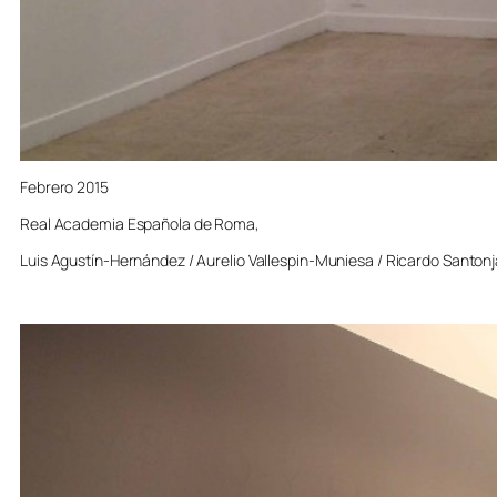
Febrero 2015
Real Academia Española de Roma,
Luis Agustín-Hernández / Aurelio Vallespin-Muniesa / Ricardo Santonj