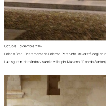
Octubre – diciembre 2014
Palacio Steri-Chiaramonte de Palermo. Paraninfo Universitè degli stud
Luis Agustín-Hernández / Aurelio Vallespin-Muniesa / Ricardo Santonj