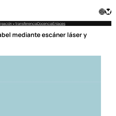
Instagram
Bluesky
igación y transferencia
Docencia
Enlaces
sabel mediante escáner láser y