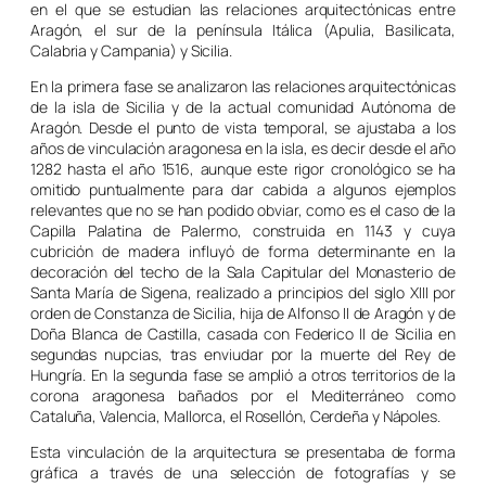
en el que se estudian las relaciones arquitectónicas entre
Aragón, el sur de la península Itálica (Apulia, Basilicata,
Calabria y Campania) y Sicilia.
En la primera fase se analizaron las relaciones arquitectónicas
de la isla de Sicilia y de la actual comunidad Autónoma de
Aragón. Desde el punto de vista temporal, se ajustaba a los
años de vinculación aragonesa en la isla, es decir desde el año
1282 hasta el año 1516, aunque este rigor cronológico se ha
omitido puntualmente para dar cabida a algunos ejemplos
relevantes que no se han podido obviar, como es el caso de la
Capilla Palatina de Palermo, construida en 1143 y cuya
cubrición de madera influyó de forma determinante en la
decoración del techo de la Sala Capitular del Monasterio de
Santa María de Sigena, realizado a principios del siglo XIII por
orden de Constanza de Sicilia, hija de Alfonso II de Aragón y de
Doña Blanca de Castilla, casada con Federico II de Sicilia en
segundas nupcias, tras enviudar por la muerte del Rey de
Hungría. En la segunda fase se amplió a otros territorios de la
corona aragonesa bañados por el Mediterráneo como
Cataluña, Valencia, Mallorca, el Rosellón, Cerdeña y Nápoles.
Esta vinculación de la arquitectura se presentaba de forma
gráfica a través de una selección de fotografías y se