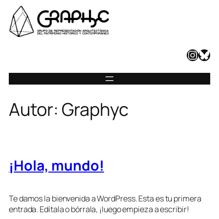
Saltar
al
contenido
Instagram
Bluesky
Autor:
Graphyc
¡Hola, mundo!
Te damos la bienvenida a WordPress. Esta es tu primera
entrada. Edítala o bórrala, ¡luego empieza a escribir!