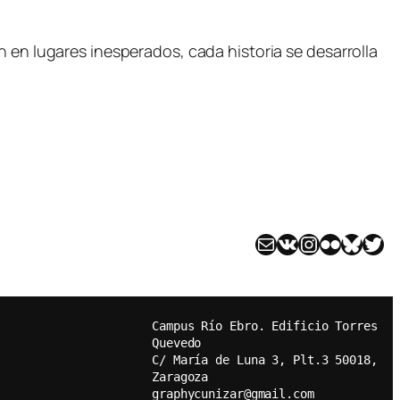
n en lugares inesperados, cada historia se desarrolla
Mail
VK
Instagram
Flickr
Bluesky
Twitter
Campus Río Ebro. Edificio Torres 
Quevedo
C/ María de Luna 3, Plt.3 50018, 
Zaragoza
graphycunizar@gmail.com