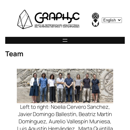
Instagram
C
Bluesky
h
o
o
s
Team
e
a
l
a
n
g
u
a
Left to right: Noelia Cervero Sanchez,
g
Javier Domingo Ballestín, Beatriz Martín
e
Domínguez, Aurelio Vallespín Muniesa,
Luis Agustín Hernández , Marta Quintilla